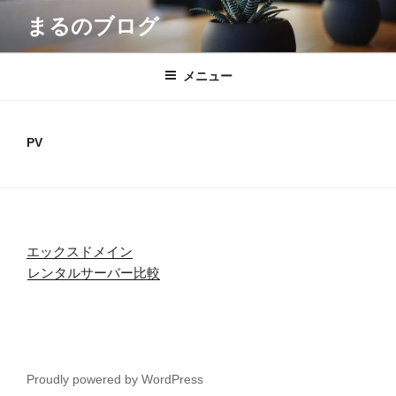
コ
まるのブログ
ン
テ
ン
メニュー
ツ
へ
ス
PV
キ
ッ
プ
エックスドメイン
レンタルサーバー比較
Proudly powered by WordPress