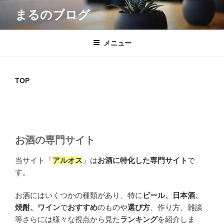
コ
まるのブログ
ン
テ
ン
メニュー
ツ
へ
ス
TOP
キ
ッ
プ
お酒の専門サイト
当サイト「
アルオス
」は
お酒に特化した専門サイト
で
す。
お酒にはいくつかの種類があり、特に
ビール、日本酒、
焼酎、ワイン
で
おすすめ
のものや
選び方
、作り方、雑談
等さらには様々な視点から見た
ランキング
を紹介しま