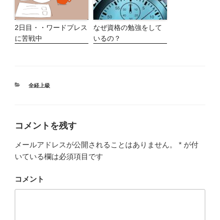
2日目・・ワードプレス
なぜ資格の勉強をして
に苦戦中
いるの？
カ
全経上級
テ
ゴ
リ
ー
コメントを残す
メールアドレスが公開されることはありません。
*
が付
いている欄は必須項目です
コメント