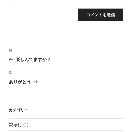
投
過
前
稿
去
楽しんでますか？
ナ
の
ビ
投
次
次
稿
ゲ
の
ありがとう
投
ー
稿
シ
ョ
カテゴリー
ン
親孝行
(1)