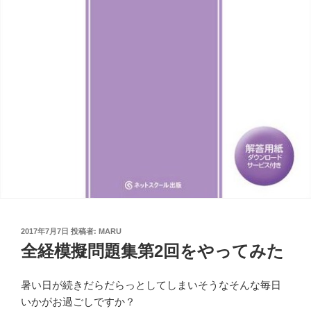
投
2017年7月7日
投稿者:
MARU
稿
全経模擬問題集第2回をやってみた
日:
暑い日が続きだらだらっとしてしまいそうなそんな毎日
いかがお過ごしですか？