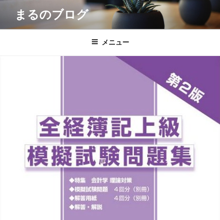
コ
まるのブログ
ン
テ
ン
メニュー
ツ
へ
ス
キ
ッ
プ