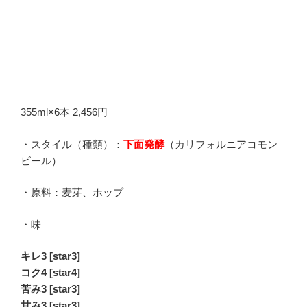
355ml×6本 2,456円
・スタイル（種類）：
下面発酵
（カリフォルニアコモン
ビール）
・原料：麦芽、ホップ
・味
キレ3 [star3]
コク4 [star4]
苦み3 [star3]
甘み3 [star3]