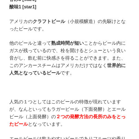
酸味1 [star1]
アメリカの
クラフトビール
（小規模醸造）の先駆けとな
ったビールです。
他のビールと違って
熟成時間が短い
ことからビール内に
ガスが残っているので、栓を開けるとシューという良い
音がし、飲む前に快感さを得ることができます。また、
このアンカースチームはアメリカだけではなく
世界的に
人気となっているビール
です。
人気の１つとしてはこのビールの特徴が現れています
が、なんといってもラガービール（下面発酵）とエール
ビール（上面発酵）の
２つの発酵方法の長所のみをとっ
たビール
となっています。
エールビールは飲みやすいビールでありフルーツや香り