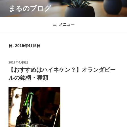
コ
まるのブログ
ン
テ
ン
メニュー
ツ
へ
ス
日: 2019年4月5日
キ
ッ
投
2019年4月5日
プ
稿
【おすすめはハイネケン？】オランダビー
日:
ルの銘柄・種類