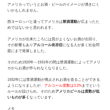
アメリカっていうとお酒・ビールのイメージが湧きにく
いかもしれません。
西ヨーロッパと違ってアメリカは
禁酒運動
が広まったた
めではないかと思われます。
アメリカが出来たころには質がよくないお酒が出回り、
その影響もあり
アルコール依存症
になる人が多く社会問
題にまで発展しました。
そのため1920年～1931年の間は禁酒運動によってアメリ
カからお酒が作られなくなりました。
1932年には禁酒運動が廃止されお酒を造ることができる
ようになりましたが、
アルコール度数は3.2%
までという
ルールが設けられ、そのため
アメリカビールは度数が低
いものが多く
なっています。
メモ