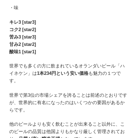
・味
キレ3 [star3]
コク2 [star2]
苦み3 [star3]
甘み2 [star2]
酸味1 [star1]
世界でも多くの方に飲まれているオランダいビール「ハ
イネケン」は
1本234円という安い価格
も魅力の１つで
す。
世界で第3位の市場シェアを誇ることは前述のとおりです
が、世界的に有名になったのはいくつかの要因があるか
らです。
他のビールよりも安く飲むことが出来ること以外に、こ
のビールの品質は他国よりもかなり厳しく管理されてお